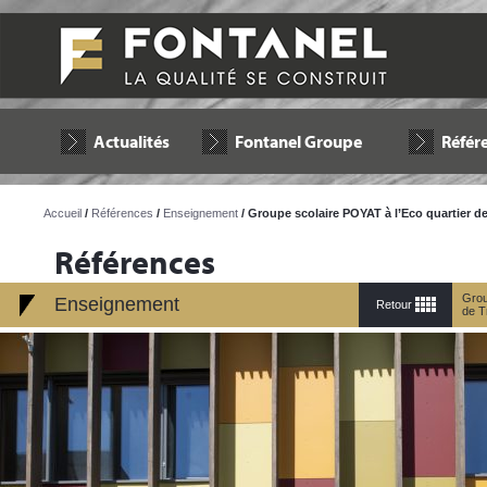
Actualités
Fontanel Groupe
Référ
Accueil
/
Références
/
Enseignement
/ Groupe scolaire POYAT à l’Eco quartier d
Références
Grou
Enseignement
Retour
de T