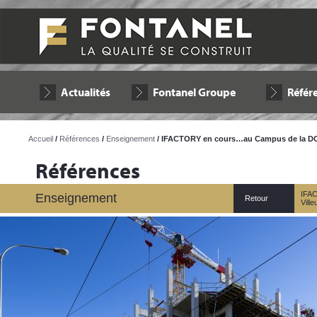
Actualités
Fontanel Groupe
Référ
Accueil
/
Références
/
Enseignement
/ IFACTORY en cours…au Campus de la DO
Références
IFA
Enseignement
Retour
Vill